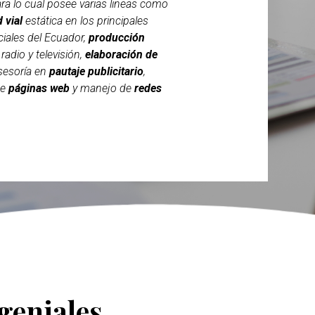
para lo cual posee varias lineas como
d vial
estática en los principales
iales del Ecuador,
producción
radio y televisión,
elaboración de
asesoría en
pautaje publicitario
,
de
páginas web
y manejo de
redes
geniales