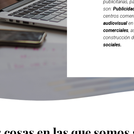
publicitarias, 
son:
Publicida
centros comerc
audiovisual
en 
comerciales
, 
construcción 
sociales.
 cosas en las que somos 