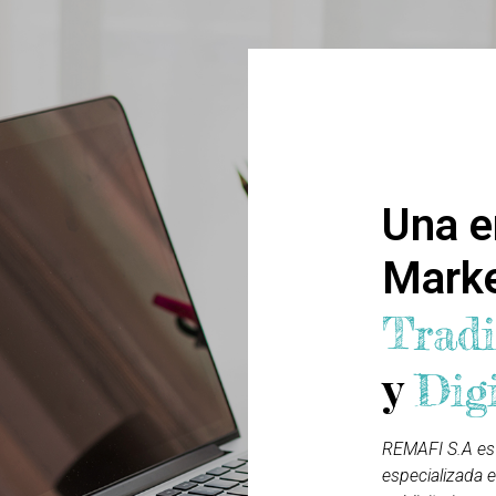
Quienes S
Una e
Mark
Tradi
y
Dig
REMAFI S.A es
especializada e