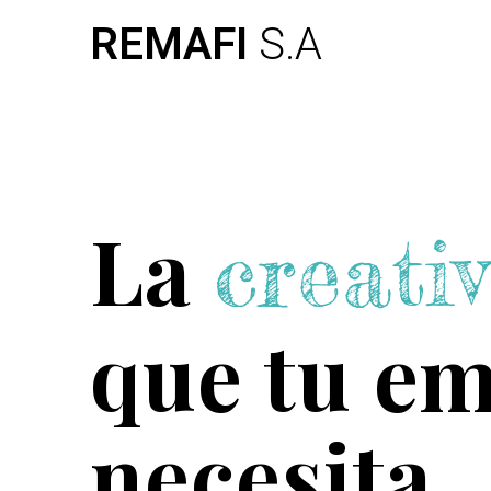
Skip
REMAFI
S.A
to
content
La
creati
que tu e
necesita