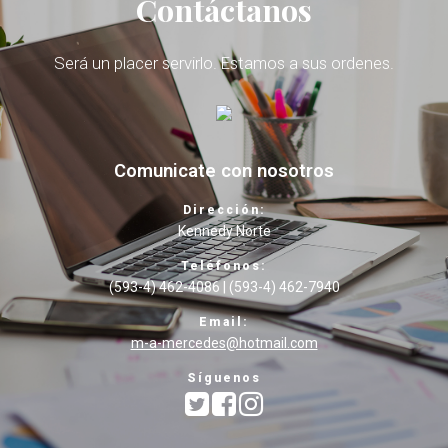
Contáctanos
Será un placer servirlo. Estamos a sus ordenes.
Comunicate con nosotros
Dirección:
Kennedy Norte
Teléfonos:
(593-4) 462-4086 | (593-4) 462-7940
Email:
m-a-mercedes@hotmail.com
Síguenos