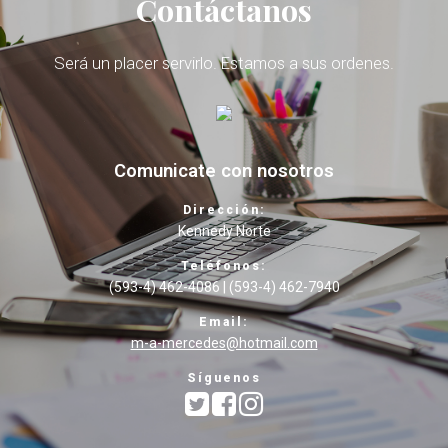
Contáctanos
Será un placer servirlo. Estamos a sus ordenes.
Comunicate con nosotros
Dirección:
Kennedy Norte
Teléfonos:
(593-4) 462-4086 | (593-4) 462-7940
Email:
m-a-mercedes@hotmail.com
Síguenos