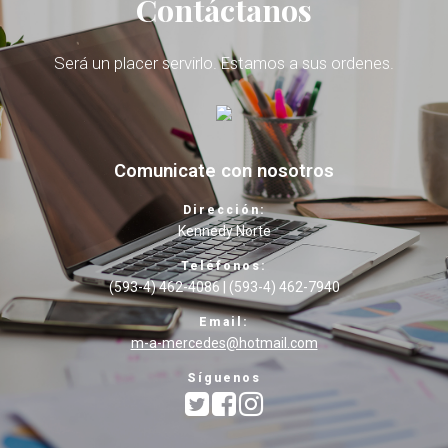
Contáctanos
Será un placer servirlo. Estamos a sus ordenes.
Comunicate con nosotros
Dirección:
Kennedy Norte
Teléfonos:
(593-4) 462-4086 | (593-4) 462-7940
Email:
m-a-mercedes@hotmail.com
Síguenos