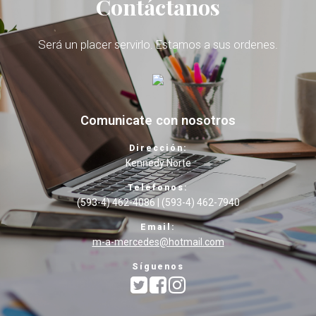
Contáctanos
Será un placer servirlo. Estamos a sus ordenes.
Comunicate con nosotros
Dirección:
Kennedy Norte
Teléfonos:
(593-4) 462-4086 | (593-4) 462-7940
Email:
m-a-mercedes@hotmail.com
Síguenos