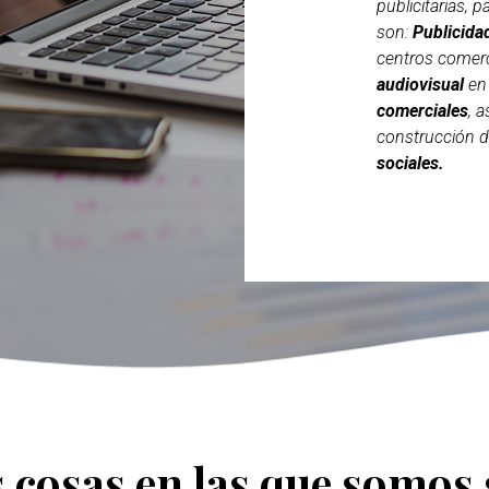
publicitarias, 
son:
Publicida
centros comerc
audiovisual
en 
comerciales
, 
construcción 
sociales.
 cosas en las que somos 