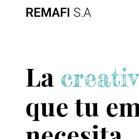
Skip
REMAFI
S.A
to
content
La
creati
que tu e
necesita