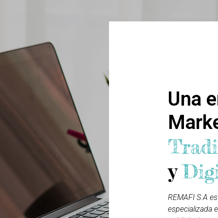
Quienes S
Una e
Mark
Tradi
y
Dig
REMAFI S.A es
especializada e