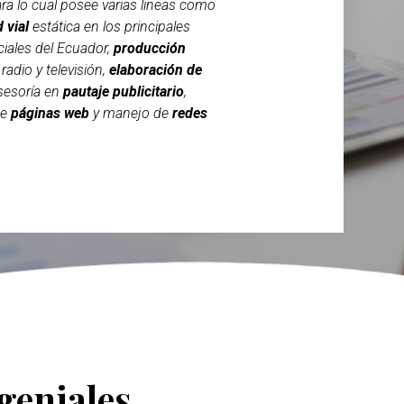
para lo cual posee varias lineas como
d vial
estática en los principales
iales del Ecuador,
producción
radio y televisión,
elaboración de
asesoría en
pautaje publicitario
,
de
páginas web
y manejo de
redes
geniales