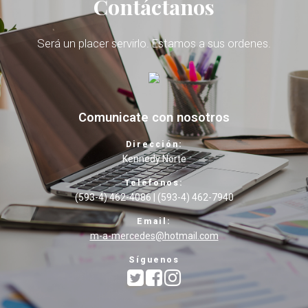
Contáctanos
Será un placer servirlo. Estamos a sus ordenes.
Comunicate con nosotros
Dirección:
Kennedy Norte
Teléfonos:
(593-4) 462-4086 | (593-4) 462-7940
Email:
m-a-mercedes@hotmail.com
Síguenos