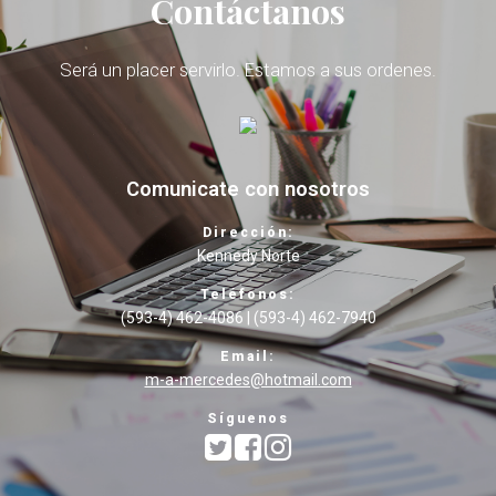
Contáctanos
Será un placer servirlo. Estamos a sus ordenes.
Comunicate con nosotros
Dirección:
Kennedy Norte
Teléfonos:
(593-4) 462-4086 | (593-4) 462-7940
Email:
m-a-mercedes@hotmail.com
Síguenos