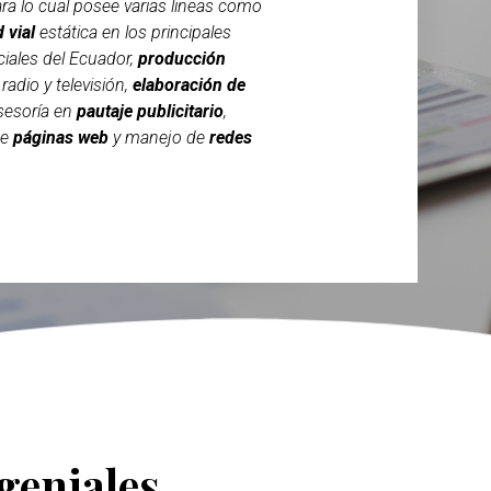
para lo cual posee varias lineas como
d vial
estática en los principales
iales del Ecuador,
producción
radio y televisión,
elaboración de
asesoría en
pautaje publicitario
,
de
páginas web
y manejo de
redes
geniales