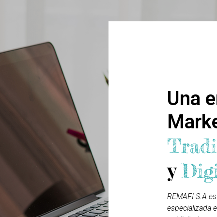
Quienes S
Una e
Mark
Tradi
y
Dig
REMAFI S.A es
especializada e