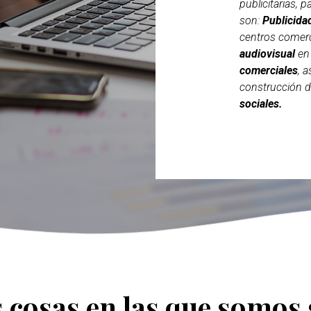
publicitarias, 
son:
Publicida
centros comerc
audiovisual
en 
comerciales
, 
construcción 
sociales.
 cosas en las que somos 