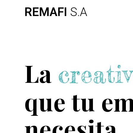
Skip
REMAFI
S.A
to
content
La
creati
que tu e
necesita