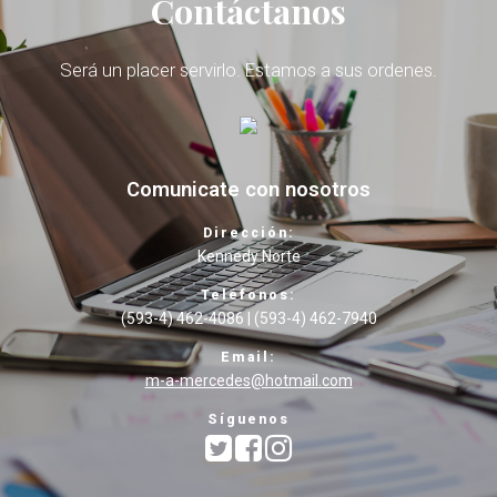
Contáctanos
Será un placer servirlo. Estamos a sus ordenes.
Comunicate con nosotros
Dirección:
Kennedy Norte
Teléfonos:
(593-4) 462-4086 | (593-4) 462-7940
Email:
m-a-mercedes@hotmail.com
Síguenos