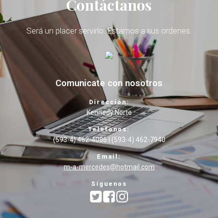
Contáctanos
Será un placer servirlo. Estamos a sus ordenes.
Comunicate con nosotros
Dirección:
Kennedy Norte
Teléfonos:
(593-4) 462-4086 | (593-4) 462-7940
Email:
m-a-mercedes@hotmail.com
Síguenos