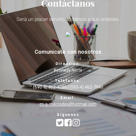
Contáctanos
Será un placer servirlo. Estamos a sus ordenes.
Comunicate con nosotros
Dirección:
Kennedy Norte
Teléfonos:
(593-4) 462-4086 | (593-4) 462-7940
Email:
m-a-mercedes@hotmail.com
Síguenos