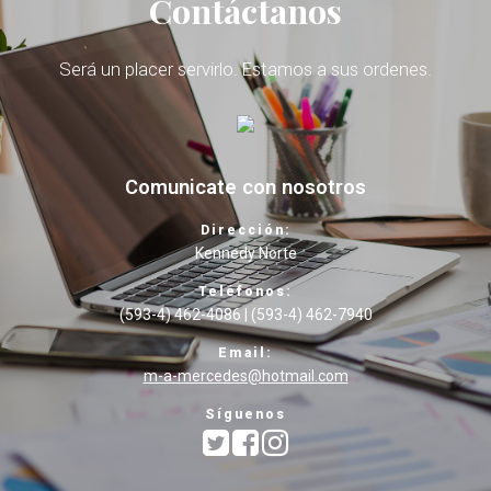
Contáctanos
Será un placer servirlo. Estamos a sus ordenes.
Comunicate con nosotros
Dirección:
Kennedy Norte
Teléfonos:
(593-4) 462-4086 | (593-4) 462-7940
Email:
m-a-mercedes@hotmail.com
Síguenos